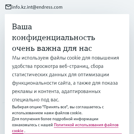
info.kz.int@endress.com
Ваша
Продукты и услуги
конфиденциальность
очень важна для нас
Отрасли
Мы используем файлы cookie для повышения
удобства просмотра веб-страниц, сбора
Поддержка
статистических данных для оптимизации
функциональности сайта, а также для показа
рекламы и контента, адаптированных
Компания
специально под вас.
Выбирая опцию "Принять все", вы соглашаетесь с
использованием нами файлов cookie.
Для получения более подробной информации
CAS
•
Русский
ознакомьтесь с нашей
Политикой использования файлов
cookie
.