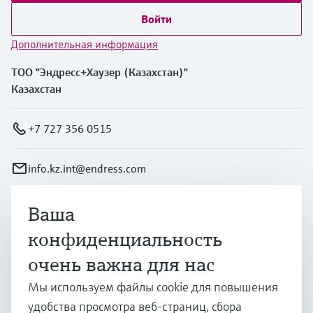
Войти
Дополнительная информация
ТОО "Эндресс+Хаузер (Казахстан)"
Казахстан
+7 727 356 0515
info.kz.int@endress.com
Ваша
Продукты и услуги
конфиденциальность
очень важна для нас
Отрасли
Мы используем файлы cookie для повышения
удобства просмотра веб-страниц, сбора