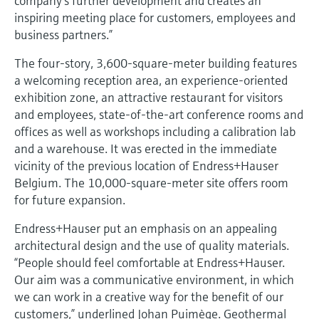
company’s further development and creates an
перерабатывающей
Level measurement with pressure
inspiring meeting place for customers, employees and
Купить всё
Найти, выбрать и настроить продукты,
промышленности посредством
Memosens technology
используя параметры приложения
business partners.”
цифровизации
Купить всё
Купить всё
The four-story, 3,600-square-meter building features
Получение информации о
Операционная эффективность
a welcoming reception area, an experience-oriented
приборе
exhibition zone, an attractive restaurant for visitors
производства благодаря
Введите серийный номер прибора с
and employees, state-of-the-art conference rooms and
прозрачности технологических
заводской таблички Endress+Hauser и
offices as well as workshops including a calibration lab
получите доступ к подробной информации
процессов на уровне принятия
по этому прибору (инструкции по
and a warehouse. It was erected in the immediate
решений
эксплуатации, техописание, замещающие
Поиск запасных частей
vicinity of the previous location of Endress+Hauser
продукты и данные о запчастях).
Belgium. The 10,000-square-meter site offers room
Найти запасные части по корневому
продукту, коду заказа или серийному
for future expansion.
номеру
Endress+Hauser put an emphasis on an appealing
architectural design and the use of quality materials.
“People should feel comfortable at Endress+Hauser.
Our aim was a communicative environment, in which
we can work in a creative way for the benefit of our
customers,” underlined Johan Puimège. Geothermal