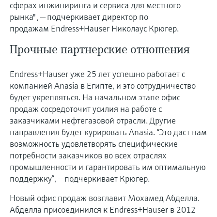
перерабатывающей
Level measurement with pressure
сферах инжиниринга и сервиса для местного
Купить всё
Найти, выбрать и настроить продукты,
промышленности посредством
Memosens technology
рынка" , — подчеркивает директор по
используя параметры приложения
цифровизации
продажам Endress+Hauser Николаус Крюгер.
Купить всё
Купить всё
Получение информации о
Прочные партнерские отношения
Операционная эффективность
приборе
производства благодаря
Введите серийный номер прибора с
Endress+Hauser уже 25 лет успешно работает с
прозрачности технологических
заводской таблички Endress+Hauser и
компанией Anasia в Египте, и это сотрудничество
получите доступ к подробной информации
процессов на уровне принятия
будет укрепляться. На начальном этапе офис
по этому прибору (инструкции по
решений
продаж сосредоточит усилия на работе с
эксплуатации, техописание, замещающие
Поиск запасных частей
продукты и данные о запчастях).
заказчиками нефтегазовой отрасли. Другие
Найти запасные части по корневому
направления будет курировать Anasia. “Это даст нам
продукту, коду заказа или серийному
возможность удовлетворять специфические
номеру
потребности заказчиков во всех отраслях
промышленности и гарантировать им оптимальную
поддержку”, — подчеркивает Крюгер.
Новый офис продаж возглавит Мохамед Абделла.
Абделла присоединился к Endress+Hauser в 2012