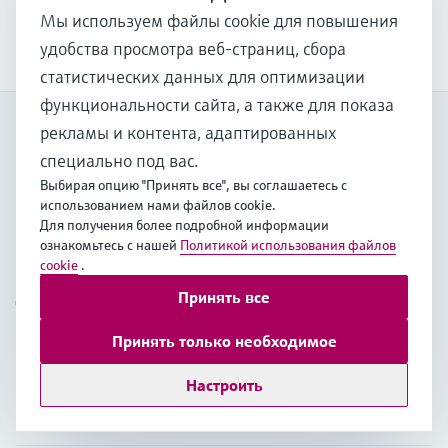
compliance while optimizing equipment
Мы используем файлы cookie для повышения
efficiency.
удобства просмотра веб-страниц, сбора
статистических данных для оптимизации
функциональности сайта, а также для показа
My Endress+Hauser
рекламы и контента, адаптированных
Повышайте эффективность и экономьте драгоценное
специально под вас.
время с учетной записью My Endress+Hauser!
Выбирая опцию "Принять все", вы соглашаетесь с
использованием нами файлов cookie.
Зарегистрироваться
Для получения более подробной информации
ознакомьтесь с нашей
Политикой использования файлов
Войти
cookie
.
Дополнительная информация
Принять все
ТОО "Эндресс+Хаузер (Казахстан)"
Принять только необходимое
Казахстан
Настроить
+7 727 356 0515