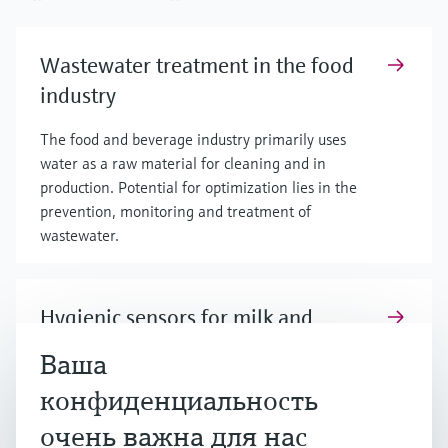
Wastewater treatment in the food
industry
The food and beverage industry primarily uses
water as a raw material for cleaning and in
production. Potential for optimization lies in the
prevention, monitoring and treatment of
wastewater.
Hygienic sensors for milk and
dairy processing
Ваша
Designed for hygienic milk and dairy processing,
конфиденциальность
our sensors provide high measurement accuracy
очень важна для нас
and reliability, supporting food safety