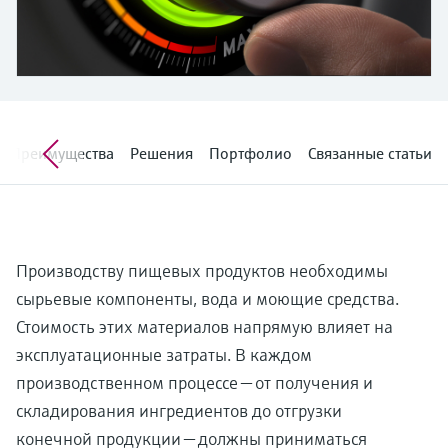
перерабатывающей
Level measurement with pressure
Купить всё
Найти, выбрать и настроить продукты,
промышленности посредством
Memosens technology
используя параметры приложения
цифровизации
Купить всё
Купить всё
Получение информации о
Операционная эффективность
приборе
производства благодаря
Введите серийный номер прибора с
Преимущества
Решения
Портфолио
Связанные статьи
прозрачности технологических
заводской таблички Endress+Hauser и
получите доступ к подробной информации
процессов на уровне принятия
по этому прибору (инструкции по
решений
эксплуатации, техописание, замещающие
Поиск запасных частей
продукты и данные о запчастях).
Найти запасные части по корневому
Производству пищевых продуктов необходимы
продукту, коду заказа или серийному
номеру
сырьевые компоненты, вода и моющие средства.
Стоимость этих материалов напрямую влияет на
эксплуатационные затраты. В каждом
производственном процессе — от получения и
складирования ингредиентов до отгрузки
конечной продукции — должны приниматься