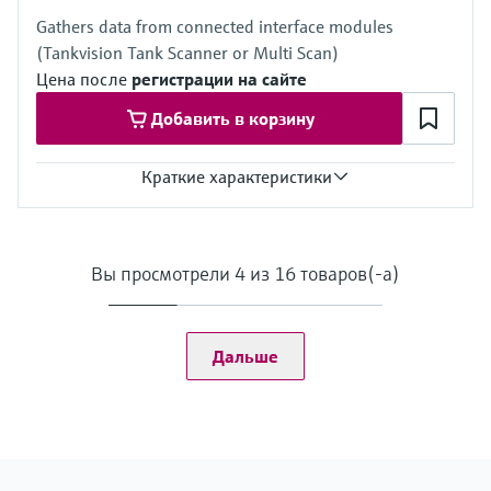
промышленности
Gathers data from connected interface modules
MARdiagnostics: Дистанционно: monitoringbox.endress.com
(Tankvision Tank Scanner or Multi Scan)
MARlogger: На месте: ПК или виртуальные машины на
серверах пользователя, одобренные DNV для морской
Цена после
регистрации на сайте
промышленности
Добавить в корзину
Тип контракта
MARpems: Программное обеспечение
MARdiagnostics: SaaS (Software as a Service)
Краткие характеристики
MARlogger: Программное обеспечение
Application Task
Data acquisition
Data management
Вы просмотрели 4 из 16 товаров(-а)
Process monitoring & visualization
Interfaces
OPC classic
OPC UA
Дальше
Modbus
Terminalvision NXS85