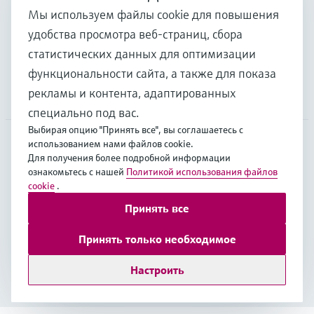
Мы используем файлы cookie для повышения
удобства просмотра веб-страниц, сбора
Поддержка
статистических данных для оптимизации
функциональности сайта, а также для показа
рекламы и контента, адаптированных
Компания
специально под вас.
Выбирая опцию "Принять все", вы соглашаетесь с
использованием нами файлов cookie.
Для получения более подробной информации
CAS
•
Русский
ознакомьтесь с нашей
Политикой использования файлов
cookie
.
Принять все
Copyright © Endress+Hauser Group Services AG
Выходные данные
Условия
Data Protection
Принять только необходимое
Юридические условия Endress+Hauser International
Настроить