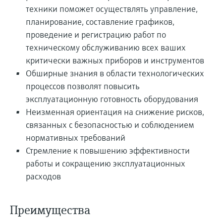
перерабатывающей
Level measurement with pressure
техники поможет осуществлять управление,
Купить всё
Найти, выбрать и настроить продукты,
промышленности посредством
Memosens technology
планирование, составление графиков,
используя параметры приложения
цифровизации
Купить всё
проведение и регистрацию работ по
Купить всё
Получение информации о
техническому обслуживанию всех ваших
Операционная эффективность
приборе
критически важных приборов и инструментов
производства благодаря
Введите серийный номер прибора с
Обширные знания в области технологических
прозрачности технологических
заводской таблички Endress+Hauser и
процессов позволят повысить
получите доступ к подробной информации
процессов на уровне принятия
эксплуатационную готовность оборудования
по этому прибору (инструкции по
решений
Неизменная ориентация на снижение рисков,
эксплуатации, техописание, замещающие
Поиск запасных частей
продукты и данные о запчастях).
связанных с безопасностью и соблюдением
Найти запасные части по корневому
нормативных требований
продукту, коду заказа или серийному
номеру
Стремление к повышению эффективности
работы и сокращению эксплуатационных
расходов
Преимущества