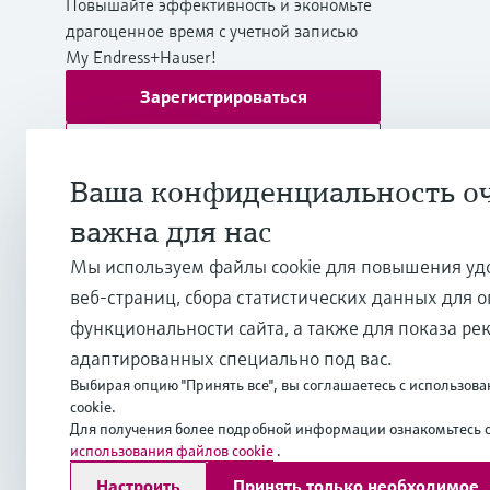
Повышайте эффективность и экономьте
драгоценное время с учетной записью
My Endress+Hauser!
Зарегистрироваться
Войти
Ваша конфиденциальность о
Дополнительная информация
важна для нас
ТОО "Эндресс+Хаузер (Казахстан)"
Казахстан
Мы используем файлы cookie для повышения уд
веб-страниц, сбора статистических данных для 
+7 727 356 0515
функциональности сайта, а также для показа ре
адаптированных специально под вас.
info.kz.int@endress.com
Выбирая опцию "Принять все", вы соглашаетесь с использо
cookie.
Для получения более подробной информации ознакомьтесь 
использования файлов cookie
.
Copyright © Endress+Hauser Group Services AG
Настроить
Принять только необходимое