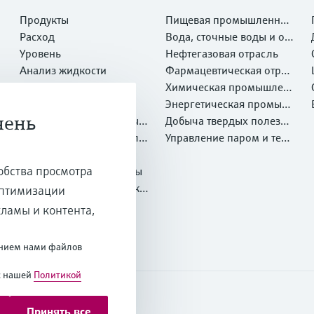
Продукты
Пищевая промышленнос
Расход
ть
Вода, сточные воды и отх
Уровень
оды
Нефтегазовая отрасль
Анализ жидкости
Фармацевтическая отрас
Температура
ль
Химическая промышлен
Давление
ность
Энергетическая промыш
чень
Системные компоненты и
ленность
Добыча твердых полезны
регистраторы
Оптический метод анали
х ископаемых и Металлу
Управление паром и техн
за химических свойств
Netilion IIoT
ргия
ологической водой
обства просмотра
Программные продукты
Рекомендуемые продукт
оптимизации
ы
Онлайн-инструменты
кламы и контента,
Услуги
ванием нами файлов
с нашей
Политикой
Принять все