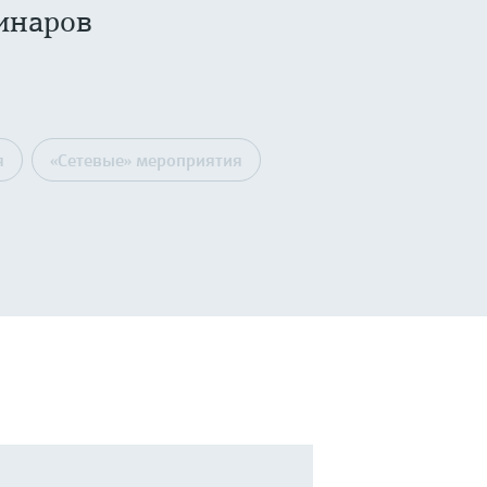
инаров
я
«Сетевые» мероприятия