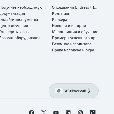
Получите необходимую п
О компании Endress+Hau
оддержку быстро!
Документация
ser
Контакты
Онлайн-инструменты
Карьера
Центр обучения
Новости и истории
Отследить заказ
Мероприятия и обучение
Возврат оборудования
Примеры успешного при
менения
Разумное использование
ресурсов
Права человека и охрана
окружающей среды
CAS
•
Русский