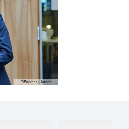
©Endress+Hauser
Поддержка
Компания