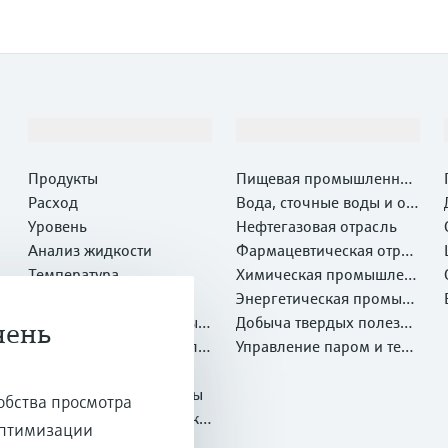
Продукты и услуги
Отрасли
Продукты
Пищевая промышленнос
Расход
ть
Вода, сточные воды и отх
Уровень
оды
Нефтегазовая отрасль
Анализ жидкости
Фармацевтическая отрас
Температура
ль
Химическая промышлен
Давление
ность
Энергетическая промыш
Системные компоненты и
ленность
Добыча твердых полезны
чень
регистраторы
Оптический метод анали
х ископаемых и Металлу
Управление паром и техн
за химических свойств
Netilion IIoT
ргия
ологической водой
Программные продукты
обства просмотра
Рекомендуемые продукт
оптимизации
ы
Онлайн-инструменты