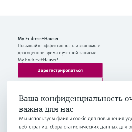
My Endress+Hauser
Повышайте эффективность и экономьте
драгоценное время с учетной записью
My Endress+Hauser!
Зарегистрироваться
Войти
Дополнительная информация
Ваша конфиденциальность о
ТОО "Эндресс+Хаузер (Казахстан)"
важна для нас
Казахстан
Мы используем файлы cookie для повышения уд
веб-страниц, сбора статистических данных для 
+7 727 356 0515