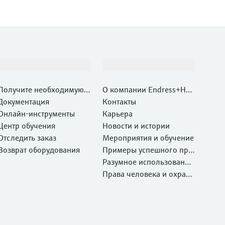
Поддержка
Компания
Получите необходимую п
О компании Endress+Hau
оддержку быстро!
Документация
ser
Контакты
Онлайн-инструменты
Карьера
Центр обучения
Новости и истории
Отследить заказ
Мероприятия и обучение
Возврат оборудования
Примеры успешного при
менения
Разумное использование
ресурсов
Права человека и охрана
окружающей среды