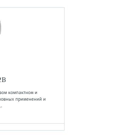
2B
вом компактном и
сновных применений и
.