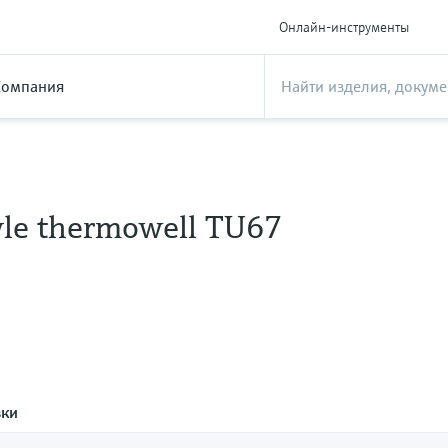
Онлайн-инструменты
Компания
tyle thermowell TU67
зки