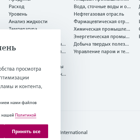
Расход
ть
Вода, сточные воды и отх
Уровень
оды
Нефтегазовая отрасль
Анализ жидкости
Фармацевтическая отрас
Температура
ль
Химическая промышлен
Давление
ность
Энергетическая промыш
Системные компоненты и
ленность
Добыча твердых полезны
чень
регистраторы
Оптический метод анали
х ископаемых и Металлу
Управление паром и техн
за химических свойств
Netilion IIoT
ргия
ологической водой
Программные продукты
обства просмотра
Рекомендуемые продукт
оптимизации
ы
Онлайн-инструменты
кламы и контента,
Услуги
ванием нами файлов
с нашей
Политикой
Принять все
 условия Endress+Hauser International