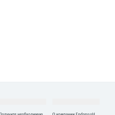
Поддержка
Компания
Получите необходимую п
О компании Endress+Hau