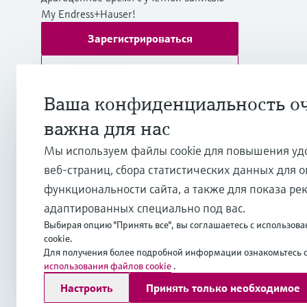
My Endress+Hauser!
Зарегистрироваться
Войти
Дополнительная информация
Ваша конфиденциальность о
ТОО "Эндресс+Хаузер (Казахстан)"
важна для нас
Казахстан
Мы используем файлы cookie для повышения уд
веб-страниц, сбора статистических данных для 
+7 727 356 0515
функциональности сайта, а также для показа ре
адаптированных специально под вас.
info.kz.int@endress.com
Выбирая опцию "Принять все", вы соглашаетесь с использо
cookie.
Для получения более подробной информации ознакомьтесь 
использования файлов cookie
.
Copyright © Endress+Hauser Group Services AG
Настроить
Принять только необходимое
Выходные данные
Условия
Data Protection
Юридические