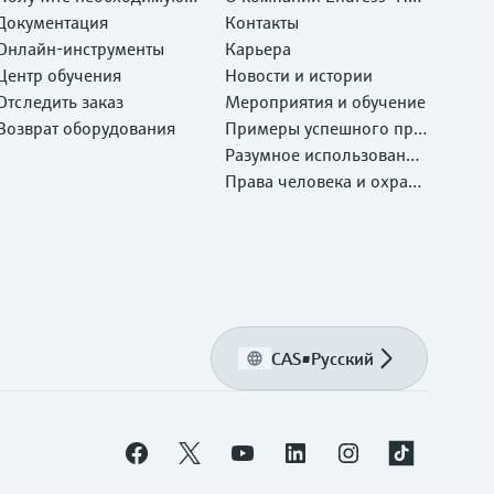
оддержку быстро!
Документация
ser
Контакты
Онлайн-инструменты
Карьера
Центр обучения
Новости и истории
Отследить заказ
Мероприятия и обучение
Возврат оборудования
Примеры успешного при
менения
Разумное использование
ресурсов
Права человека и охрана
окружающей среды
CAS
•
Русский