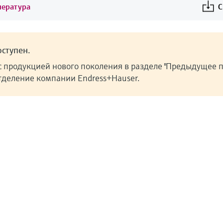
пература
С
ступен.
с продукцией нового поколения в разделе "Предыдущее п
отделение компании Endress+Hauser.