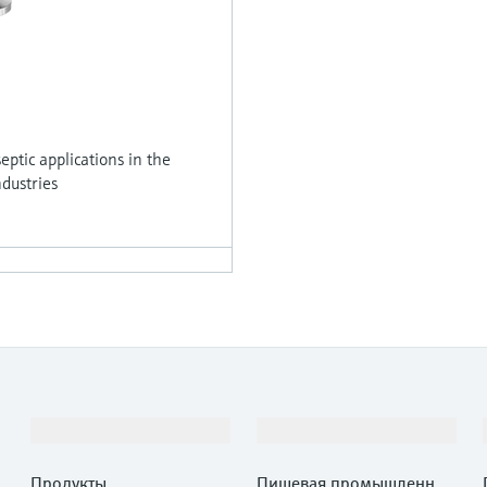
ptic applications in the
dustries
Продукты и услуги
Отрасли
Продукты
Пищевая промышленнос