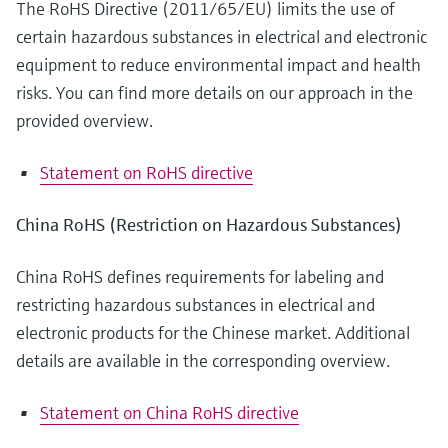
перерабатывающей
Level measurement with pressure
The RoHS Directive (2011/65/EU) limits the use of
Купить всё
Найти, выбрать и настроить продукты,
промышленности посредством
Memosens technology
certain hazardous substances in electrical and electronic
используя параметры приложения
цифровизации
Купить всё
equipment to reduce environmental impact and health
Купить всё
Получение информации о
risks. You can find more details on our approach in the
Операционная эффективность
приборе
provided overview.
производства благодаря
Введите серийный номер прибора с
прозрачности технологических
заводской таблички Endress+Hauser и
Statement on RoHS directive
получите доступ к подробной информации
процессов на уровне принятия
по этому прибору (инструкции по
решений
China RoHS (Restriction on Hazardous Substances)
эксплуатации, техописание, замещающие
Поиск запасных частей
продукты и данные о запчастях).
Найти запасные части по корневому
China RoHS defines requirements for labeling and
продукту, коду заказа или серийному
номеру
restricting hazardous substances in electrical and
electronic products for the Chinese market. Additional
details are available in the corresponding overview.
Statement on China RoHS directive