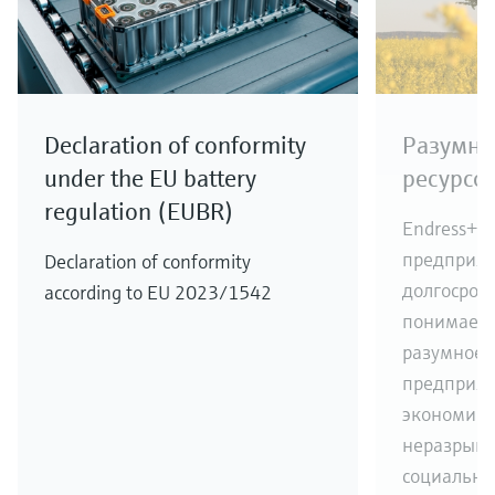
Declaration of conformity
Разумно
under the EU battery
ресурсо
regulation (EUBR)
Endress+H
предприят
Declaration of conformity
долгосроч
according to EU 2023/1542
понимаем,
разумное 
предприят
экономиче
неразрывн
социально