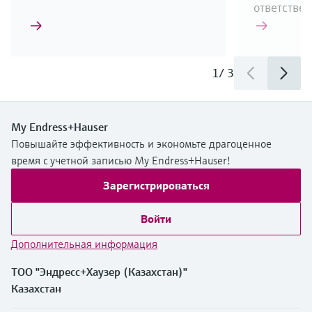
ответстве
1
/
3
My Endress+Hauser
Повышайте эффективность и экономьте драгоценное
время с учетной записью My Endress+Hauser!
Зарегистрироваться
Войти
Дополнительная информация
ТОО "Эндресс+Хаузер (Казахстан)"
Казахстан