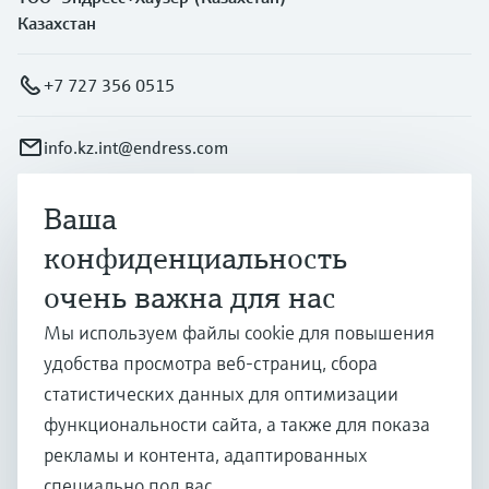
Казахстан
+7 727 356 0515
info.kz.int@endress.com
Ваша
Продукты и услуги
конфиденциальность
очень важна для нас
Отрасли
Мы используем файлы cookie для повышения
удобства просмотра веб-страниц, сбора
Поддержка
статистических данных для оптимизации
функциональности сайта, а также для показа
рекламы и контента, адаптированных
Компания
специально под вас.