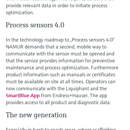
перерабатывающей
Level measurement with pressure
provide relevant data in order to initiate process
Купить всё
Найти, выбрать и настроить продукты,
промышленности посредством
Memosens technology
optimization.
используя параметры приложения
цифровизации
Купить всё
Process sensors 4.0
Купить всё
Получение информации о
Операционная эффективность
приборе
In the technology roadmap to „Process sensors 4.0“
производства благодаря
Введите серийный номер прибора с
NAMUR demands that a second, mobile way to
прозрачности технологических
заводской таблички Endress+Hauser и
communicate with the sensor must be opened and
получите доступ к подробной информации
процессов на уровне принятия
по этому прибору (инструкции по
that the sensor provides information for preventive
решений
эксплуатации, техописание, замещающие
Поиск запасных частей
maintenance and process optimization. Furthermore
продукты и данные о запчастях).
product information such as manuals or certificates
Найти запасные части по корневому
продукту, коду заказа или серийному
must be available on site at all times. Operators can
номеру
now communicate with the Liquiphant and the
SmartBlue App
from Endress+Hauser. The app
provides access to all product and diagnostic data.
The new generation
Especially in hard-to-reach areas, where scaffolding