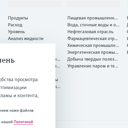
Продукты и услуги
Отрасли
Продукты
Пищевая промышленнос
Расход
ть
Вода, сточные воды и отх
Уровень
оды
Нефтегазовая отрасль
Анализ жидкости
Фармацевтическая отрас
Температура
ль
Химическая промышлен
Давление
ность
Энергетическая промыш
чень
Системные компоненты и
ленность
Добыча твердых полезны
регистраторы
Оптический метод анали
х ископаемых и Металлу
Управление паром и техн
за химических свойств
Netilion IIoT
ргия
ологической водой
обства просмотра
Программные продукты
Рекомендуемые продукт
оптимизации
ы
Онлайн-инструменты
кламы и контента,
Услуги
ванием нами файлов
с нашей
Политикой