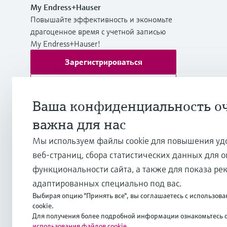
My Endress+Hauser
Повышайте эффективность и экономьте
драгоценное время с учетной записью
My Endress+Hauser!
Зарегистрироваться
Войти
Ваша конфиденциальность о
Дополнительная информация
важна для нас
ТОО "Эндресс+Хаузер (Казахстан)"
Казахстан
Мы используем файлы cookie для повышения уд
веб-страниц, сбора статистических данных для 
+7 727 356 0515
функциональности сайта, а также для показа ре
адаптированных специально под вас.
info.kz.int@endress.com
Выбирая опцию "Принять все", вы соглашаетесь с использо
cookie.
Для получения более подробной информации ознакомьтесь 
использования файлов cookie
.