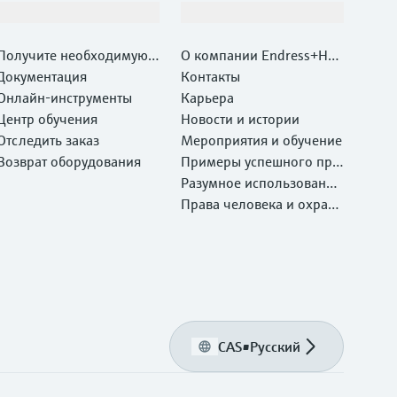
Поддержка
Компания
Получите необходимую п
О компании Endress+Hau
оддержку быстро!
Документация
ser
Контакты
Онлайн-инструменты
Карьера
Центр обучения
Новости и истории
Отследить заказ
Мероприятия и обучение
Возврат оборудования
Примеры успешного при
менения
Разумное использование
ресурсов
Права человека и охрана
окружающей среды
CAS
•
Русский