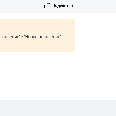
Поделиться
околение" / "Новое поколение"