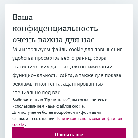
Ваша
Продукты и услуги
конфиденциальность
очень важна для нас
Отрасли
Мы используем файлы cookie для повышения
удобства просмотра веб-страниц, сбора
Поддержка
статистических данных для оптимизации
функциональности сайта, а также для показа
рекламы и контента, адаптированных
Компания
специально под вас.
Выбирая опцию "Принять все", вы соглашаетесь с
использованием нами файлов cookie.
Для получения более подробной информации
CAS
•
Русский
ознакомьтесь с нашей
Политикой использования файлов
cookie
.
Принять все
Copyright © Endress+Hauser Group Services AG