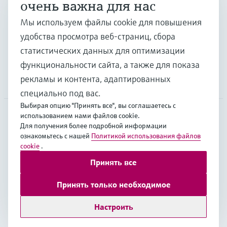
очень важна для нас
Отрасли
Мы используем файлы cookie для повышения
удобства просмотра веб-страниц, сбора
Поддержка
статистических данных для оптимизации
функциональности сайта, а также для показа
рекламы и контента, адаптированных
Компания
специально под вас.
Выбирая опцию "Принять все", вы соглашаетесь с
использованием нами файлов cookie.
Для получения более подробной информации
CAS
•
Русский
ознакомьтесь с нашей
Политикой использования файлов
cookie
.
Принять все
Copyright © Endress+Hauser Group Services AG
Выходные данные
Условия
Data Protection
Принять только необходимое
Юридические условия Endress+Hauser International
Настроить