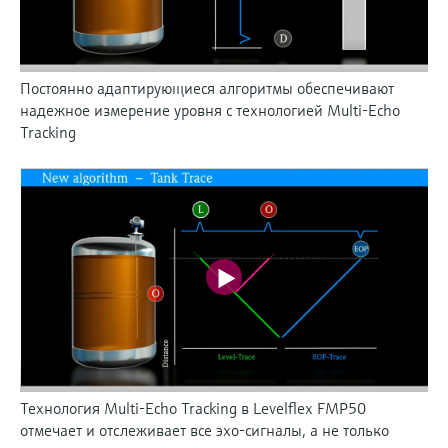
Постоянно адаптирующиеся алгоритмы обеспечивают
надежное измерение уровня с технологией Multi-Echo
Tracking
Технология Multi-Echo Tracking в Levelflex FMP50
отмечает и отслеживает все эхо-сигналы, а не только