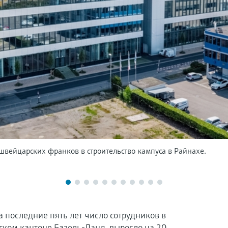
вейцарских франков в строительство кампуса в Райнахе.
а последние пять лет число сотрудников в
ком кантоне Базель-Ланд, выросло на 20