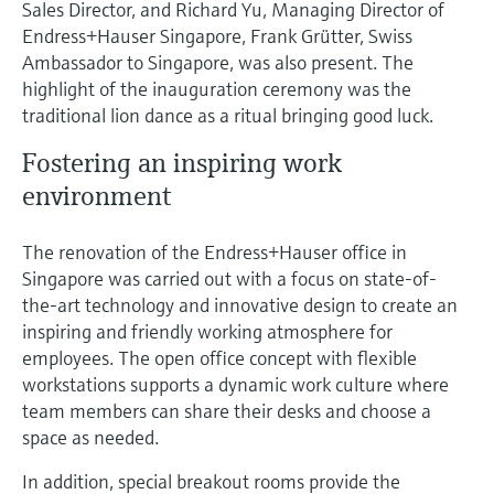
перерабатывающей
Sales Director, and Richard Yu, Managing Director of
Level measurement with pressure
Купить всё
Найти, выбрать и настроить продукты,
промышленности посредством
Endress+Hauser Singapore, Frank Grütter, Swiss
Memosens technology
используя параметры приложения
Ambassador to Singapore, was also present. The
цифровизации
Купить всё
highlight of the inauguration ceremony was the
Купить всё
Получение информации о
traditional lion dance as a ritual bringing good luck.
Операционная эффективность
приборе
производства благодаря
Fostering an inspiring work
Введите серийный номер прибора с
прозрачности технологических
заводской таблички Endress+Hauser и
environment
получите доступ к подробной информации
процессов на уровне принятия
по этому прибору (инструкции по
решений
эксплуатации, техописание, замещающие
The renovation of the Endress+Hauser office in
Поиск запасных частей
продукты и данные о запчастях).
Singapore was carried out with a focus on state-of-
Найти запасные части по корневому
the-art technology and innovative design to create an
продукту, коду заказа или серийному
номеру
inspiring and friendly working atmosphere for
employees. The open office concept with flexible
workstations supports a dynamic work culture where
team members can share their desks and choose a
space as needed.
In addition, special breakout rooms provide the