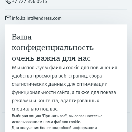
+7 727 356 0515
info.kz.int@endress.com
Ваша
Продукты и услуги
конфиденциальность
очень важна для нас
Отрасли
Мы используем файлы cookie для повышения
удобства просмотра веб-страниц, сбора
Поддержка
статистических данных для оптимизации
функциональности сайта, а также для показа
рекламы и контента, адаптированных
Компания
специально под вас.
Выбирая опцию "Принять все", вы соглашаетесь с
использованием нами файлов cookie.
Для получения более подробной информации
CAS
•
Русский