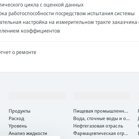
тического цикла с оценкой данных
рка работоспособности посредством испытания системы
тельная настройка на измерительном тракте заказчика 
елением коэффициентов
тчет о ремонте
Продукты и услуги
Отрасли
Продукты
Пищевая промышленнос
Расход
ть
Вода, сточные воды и отх
Уровень
оды
Нефтегазовая отрасль
Анализ жидкости
Фармацевтическая отрас