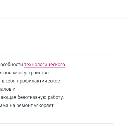
пособности
технологического
х поломок устройство
 в себя профилактическое
иалов и
ающая безотказную работу,
мма на ремонт ускоряет