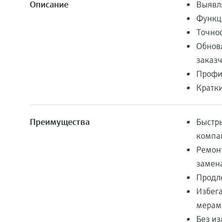
Описание
Выявл
Функц
Точнос
Обновл
заказ
Профи
Кратки
Преимущества
Быстр
компа
Ремон
замен
Продл
Избег
мерам
Без и