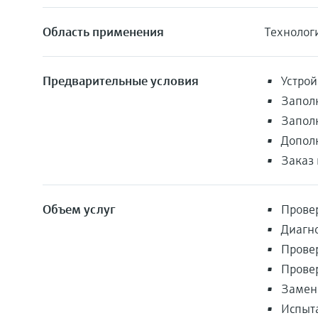
Область применения
Технолог
Предварительные условия
Устро
Запол
Заполн
Допол
Заказ
Объем услуг
Прове
Диагн
Провер
Прове
Замен
Испыт