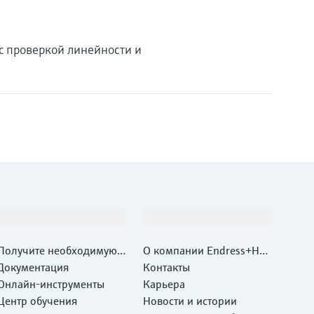
с проверкой линейности и
Поддержка
Компания
Получите необходимую п
О компании Endress+Hau
оддержку быстро!
Документация
ser
Контакты
Онлайн-инструменты
Карьера
Центр обучения
Новости и истории