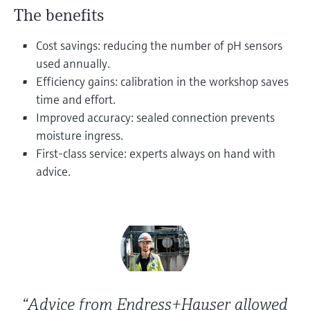
перерабатывающей
Level measurement with pressure
The benefits
Купить всё
Найти, выбрать и настроить продукты,
промышленности посредством
Memosens technology
используя параметры приложения
цифровизации
Купить всё
Cost savings: reducing the number of pH sensors
Купить всё
used annually.
Получение информации о
Операционная эффективность
Efficiency gains: calibration in the workshop saves
приборе
производства благодаря
time and effort.
Введите серийный номер прибора с
прозрачности технологических
заводской таблички Endress+Hauser и
Improved accuracy: sealed connection prevents
получите доступ к подробной информации
процессов на уровне принятия
moisture ingress.
по этому прибору (инструкции по
First-class service: experts always on hand with
решений
эксплуатации, техописание, замещающие
Поиск запасных частей
продукты и данные о запчастях).
advice.
Найти запасные части по корневому
продукту, коду заказа или серийному
номеру
“Advice from Endress+Hauser allowed