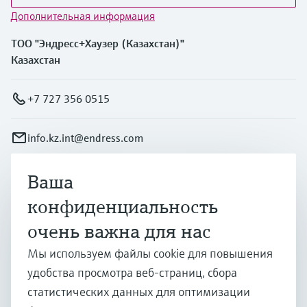
Дополнительная информация
ТОО "Эндресс+Хаузер (Казахстан)"
Казахстан
+7 727 356 0515
info.kz.int@endress.com
Ваша
Продукты и услуги
конфиденциальность
очень важна для нас
Отрасли
Мы используем файлы cookie для повышения
удобства просмотра веб-страниц, сбора
Поддержка
статистических данных для оптимизации