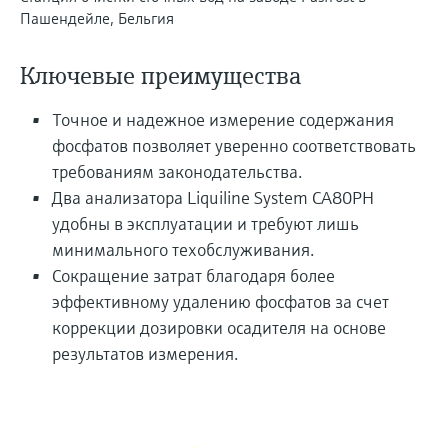
перерабатывающей
Level measurement with pressure
Пашендейле, Бельгия
Купить всё
Найти, выбрать и настроить продукты,
промышленности посредством
Memosens technology
используя параметры приложения
цифровизации
Купить всё
Ключевые преимущества
Купить всё
Получение информации о
Операционная эффективность
приборе
Точное и надежное измерение содержания
производства благодаря
фосфатов позволяет уверенно соответствовать
Введите серийный номер прибора с
прозрачности технологических
заводской таблички Endress+Hauser и
требованиям законодательства.
получите доступ к подробной информации
процессов на уровне принятия
Два анализатора Liquiline System CA80PH
по этому прибору (инструкции по
решений
удобны в эксплуатации и требуют лишь
эксплуатации, техописание, замещающие
Поиск запасных частей
продукты и данные о запчастях).
минимального техобслуживания.
Найти запасные части по корневому
Сокращение затрат благодаря более
продукту, коду заказа или серийному
номеру
эффективному удалению фосфатов за счет
коррекции дозировки осадителя на основе
результатов измерения.