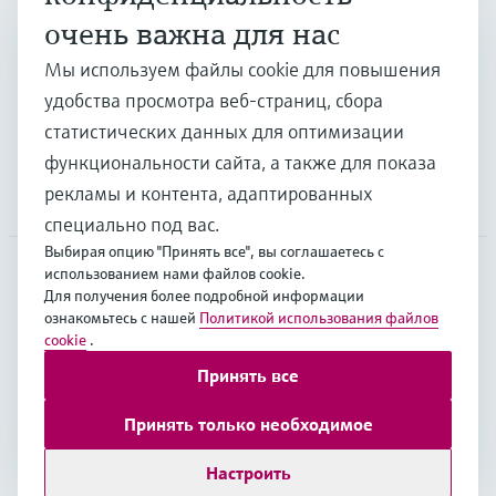
очень важна для нас
Отрасли
Мы используем файлы cookie для повышения
удобства просмотра веб-страниц, сбора
Поддержка
статистических данных для оптимизации
функциональности сайта, а также для показа
рекламы и контента, адаптированных
Компания
специально под вас.
Выбирая опцию "Принять все", вы соглашаетесь с
использованием нами файлов cookie.
Для получения более подробной информации
CAS
•
Русский
ознакомьтесь с нашей
Политикой использования файлов
cookie
.
Принять все
Copyright © Endress+Hauser Group Services AG
Выходные данные
Условия
Data Protection
Принять только необходимое
Юридические условия Endress+Hauser International
Настроить