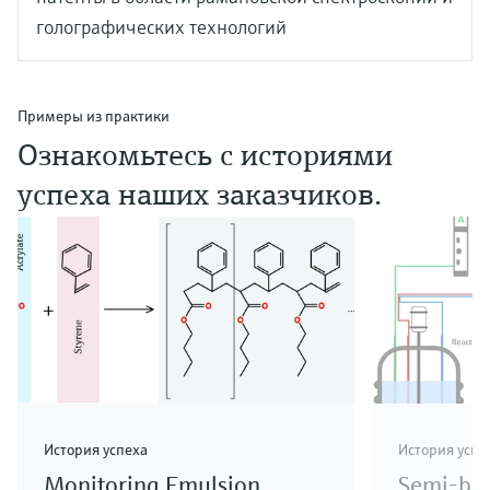
голографических технологий
Примеры из практики
Ознакомьтесь с историями
успеха наших заказчиков.
История успеха
История успе
Monitoring Emulsion
Semi-bat