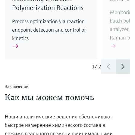
Polymerization Reactions
Monitoring 
batch poly
Process optimization via reaction
analyzer, p
endpoint detection and control of
Raman tec
kinetics
1
/
2
Заключение
Как мы можем помочь
Наши аналитические решения обеспечивают
быстрое измерение химического состава в
режиме реального времени с минимальными