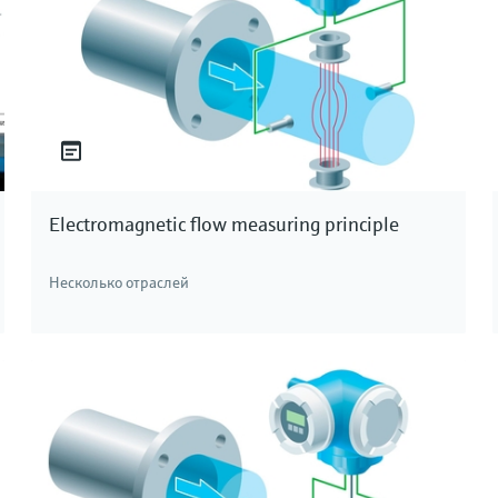
ва Endress+Hauser позволяют измерять давление
в условиях высоких температур и высокого
и и абразивными средами. Для любого применения
Hauser.
Electromagnetic flow measuring principle
Несколько отраслей