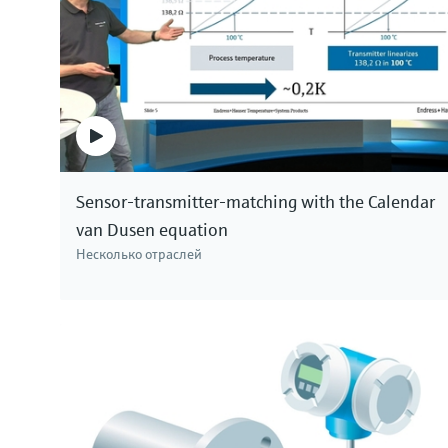
определяет уровень в резервуаре.
Приборы для измерения давления производст
и уровень как в стандартных условиях, так и 
давления, а также при работе с агрессивным
у нас найдется подходящее решение. Endress+
Sensor-transmitter-matching with the Calendar
van Dusen equation
Несколько отраслей