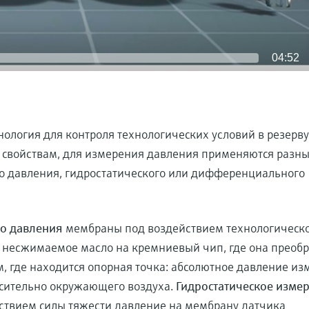
04:52
ология для контроля технологических условий в резерву
м свойствам, для измерения давления применяются разн
о давления, гидростатического или дифференциального
го давления
мембраны под воздействием технологическ
з несжимаемое масло на кремниевый чип, где она преобр
м, где находится опорная точка: абсолютное давление из
осительно окружающего воздуха.
Гидростатическое изме
йствием силы тяжести давление на мембрану датчика