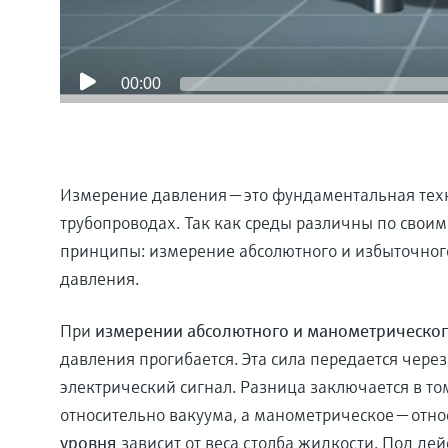
00:00
Измерение давления — это фундаментальная техн
трубопроводах. Так как среды различны по свои
принципы: измерение абсолютного и избыточног
давления.
При
измерении абсолютного и манометрическо
давления прогибается. Эта сила передается чере
электрический сигнал. Разница заключается в то
относительно вакуума, а манометрическое — отн
уровня
зависит от веса столба жидкости. Под де