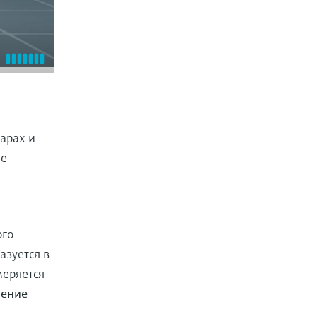
арах и
ые
ого
азуется в
меряется
рение