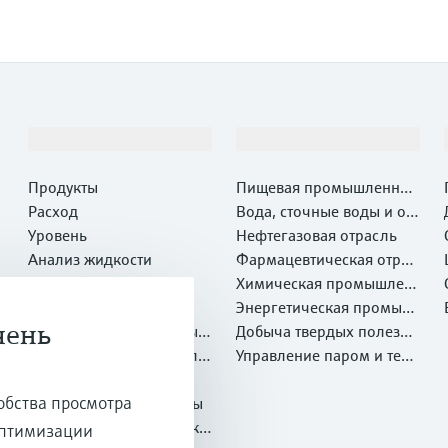
Продукты и услуги
Отрасли
Продукты
Пищевая промышленнос
Расход
ть
Вода, сточные воды и отх
Уровень
оды
Нефтегазовая отрасль
Анализ жидкости
Фармацевтическая отрас
Температура
ль
Химическая промышлен
Давление
ность
Энергетическая промыш
чень
Системные компоненты и
ленность
Добыча твердых полезны
регистраторы
Оптический метод анали
х ископаемых и Металлу
Управление паром и техн
за химических свойств
Netilion IIoT
ргия
ологической водой
обства просмотра
Программные продукты
Рекомендуемые продукт
оптимизации