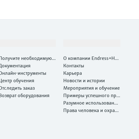
Поддержка
Компания
Получите необходимую п
О компании Endress+Hau
оддержку быстро!
Документация
ser
Контакты
Онлайн-инструменты
Карьера
Центр обучения
Новости и истории
Отследить заказ
Мероприятия и обучение
Возврат оборудования
Примеры успешного при
менения
Разумное использование
ресурсов
Права человека и охрана
окружающей среды