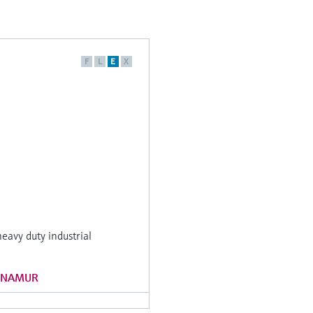
F
L
E
X
eavy duty industrial
1 NAMUR