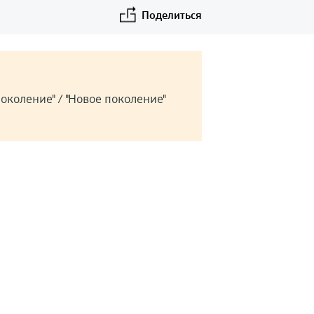
Поделиться
околение" / "Новое поколение"
©Endress+Hauser