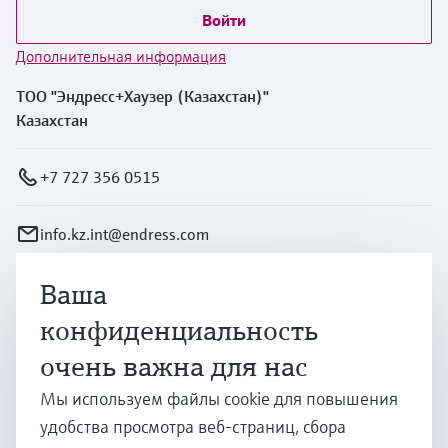
Войти
Дополнительная информация
ТОО "Эндресс+Хаузер (Казахстан)"
Казахстан
+7 727 356 0515
info.kz.int@endress.com
Ваша
Продукты и услуги
конфиденциальность
очень важна для нас
Отрасли
Мы используем файлы cookie для повышения
удобства просмотра веб-страниц, сбора
Поддержка