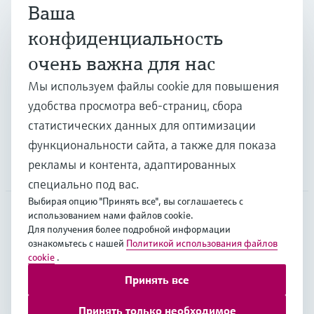
Ваша
Продукты и услуги
конфиденциальность
очень важна для нас
Отрасли
Мы используем файлы cookie для повышения
удобства просмотра веб-страниц, сбора
Поддержка
статистических данных для оптимизации
функциональности сайта, а также для показа
рекламы и контента, адаптированных
Компания
специально под вас.
Выбирая опцию "Принять все", вы соглашаетесь с
использованием нами файлов cookie.
Для получения более подробной информации
CAS
•
Русский
ознакомьтесь с нашей
Политикой использования файлов
cookie
.
Принять все
Copyright © Endress+Hauser Group Services AG
Выходные данные
Условия
Data Protection
Принять только необходимое