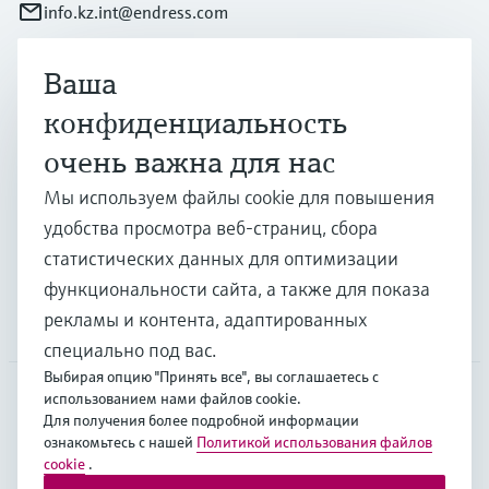
info.kz.int@endress.com
Ваша
Продукты и услуги
конфиденциальность
очень важна для нас
Отрасли
Мы используем файлы cookie для повышения
удобства просмотра веб-страниц, сбора
Поддержка
статистических данных для оптимизации
функциональности сайта, а также для показа
рекламы и контента, адаптированных
Компания
специально под вас.
Выбирая опцию "Принять все", вы соглашаетесь с
использованием нами файлов cookie.
Для получения более подробной информации
CAS
•
Русский
ознакомьтесь с нашей
Политикой использования файлов
cookie
.