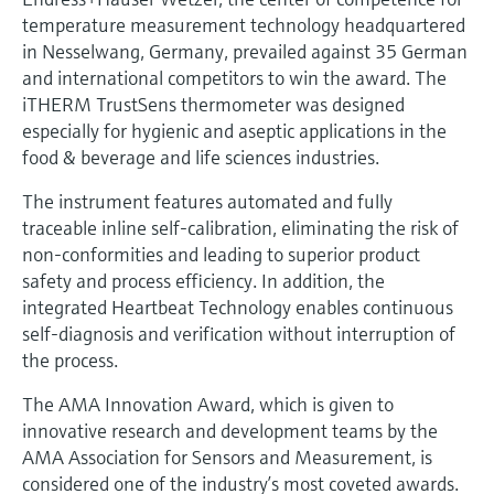
перерабатывающей
Level measurement with pressure
temperature measurement technology headquartered
Купить всё
Найти, выбрать и настроить продукты,
промышленности посредством
Memosens technology
in Nesselwang, Germany, prevailed against 35 German
используя параметры приложения
цифровизации
Купить всё
and international competitors to win the award. The
Купить всё
Получение информации о
iTHERM TrustSens thermometer was designed
Операционная эффективность
especially for hygienic and aseptic applications in the
приборе
производства благодаря
food & beverage and life sciences industries.
Введите серийный номер прибора с
прозрачности технологических
заводской таблички Endress+Hauser и
The instrument features automated and fully
получите доступ к подробной информации
процессов на уровне принятия
traceable inline self-calibration, eliminating the risk of
по этому прибору (инструкции по
решений
эксплуатации, техописание, замещающие
non-conformities and leading to superior product
Поиск запасных частей
продукты и данные о запчастях).
safety and process efficiency. In addition, the
Найти запасные части по корневому
integrated Heartbeat Technology enables continuous
продукту, коду заказа или серийному
номеру
self-diagnosis and verification without interruption of
the process.
The AMA Innovation Award, which is given to
innovative research and development teams by the
AMA Association for Sensors and Measurement, is
considered one of the industry’s most coveted awards.