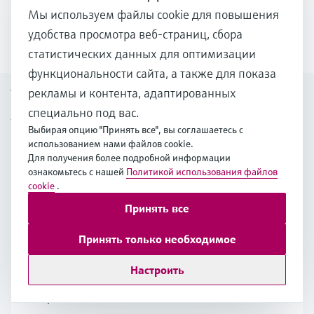
Мы используем файлы cookie для повышения
1
/
5
удобства просмотра веб-страниц, сбора
статистических данных для оптимизации
функциональности сайта, а также для показа
Узнайте больше об
рекламы и контента, адаптированных
специально под вас.
устойчивом развитии
Выбирая опцию "Принять все", вы соглашаетесь с
использованием нами файлов cookie.
Для получения более подробной информации
ознакомьтесь с нашей
Политикой использования файлов
Основа для декарбонизации
cookie
.
промышленности
Принять все
Эпоха декарбонизации в промышленности:
Принять только необходимое
узнайте, как изменение климата и новые
правила подталкивают производство к
Настроить
достижению чистого нулевого уровня
выбросов.