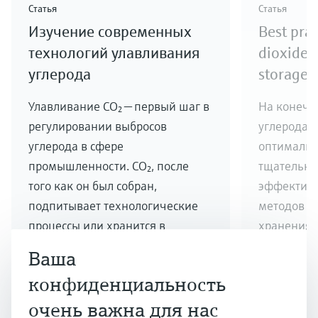
Статья
Статья
Изучение современных
Best prac
технологий улавливания
dioxide 
углерода
storage
Улавливание CO₂ — первый шаг в
На конечн
регулировании выбросов
углерода 
углерода в сфере
оптимальн
промышленности. CO₂, после
тщательна
того как он был собран,
эффективн
подпитывает технологические
методов т
процессы или хранится в
хранения
течение длительного времени,
Ваша
что способствует устойчивому
конфиденциальность
экологическому изменению
очень важна для нас