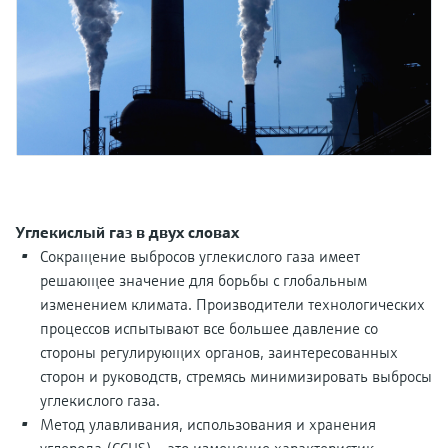
перерабатывающей
Level measurement with pressure
Купить всё
Найти, выбрать и настроить продукты,
промышленности посредством
Memosens technology
используя параметры приложения
цифровизации
Купить всё
Купить всё
Получение информации о
Операционная эффективность
приборе
производства благодаря
Введите серийный номер прибора с
прозрачности технологических
заводской таблички Endress+Hauser и
получите доступ к подробной информации
процессов на уровне принятия
по этому прибору (инструкции по
решений
эксплуатации, техописание, замещающие
Поиск запасных частей
Углекислый газ в двух словах
продукты и данные о запчастях).
Сокращение выбросов углекислого газа имеет
Найти запасные части по корневому
продукту, коду заказа или серийному
решающее значение для борьбы с глобальным
номеру
изменением климата. Производители технологических
процессов испытывают все большее давление со
стороны регулирующих органов, заинтересованных
сторон и руководств, стремясь минимизировать выбросы
углекислого газа.
Метод улавливания, использования и хранения