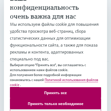
конфиденциальность
очень важна для нас
Отрасли
Мы используем файлы cookie для повышения
удобства просмотра веб-страниц, сбора
Поддержка
статистических данных для оптимизации
функциональности сайта, а также для показа
рекламы и контента, адаптированных
Компания
специально под вас.
Выбирая опцию "Принять все", вы соглашаетесь с
использованием нами файлов cookie.
Для получения более подробной информации
CAS
•
Русский
ознакомьтесь с нашей
Политикой использования файлов
cookie
.
Принять все
Copyright © Endress+Hauser Group Services AG
Выходные данные
Условия
Data Protection
Принять только необходимое
Юридические условия Endress+Hauser International