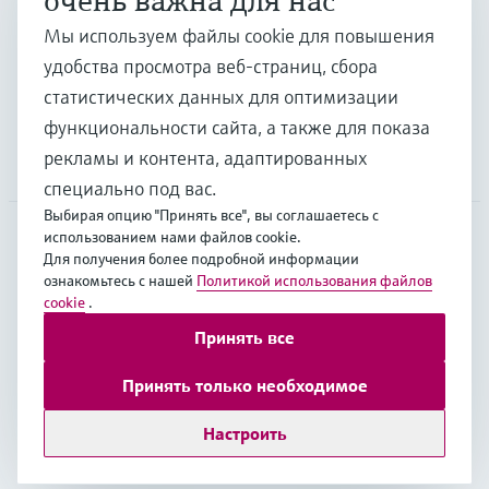
очень важна для нас
Отрасли
Мы используем файлы cookie для повышения
удобства просмотра веб-страниц, сбора
Поддержка
статистических данных для оптимизации
функциональности сайта, а также для показа
рекламы и контента, адаптированных
Компания
специально под вас.
Выбирая опцию "Принять все", вы соглашаетесь с
использованием нами файлов cookie.
Для получения более подробной информации
CAS
•
Русский
ознакомьтесь с нашей
Политикой использования файлов
cookie
.
Принять все
Copyright © Endress+Hauser Group Services AG
Выходные данные
Условия
Data Protection
Принять только необходимое
Юридические условия Endress+Hauser International
Настроить