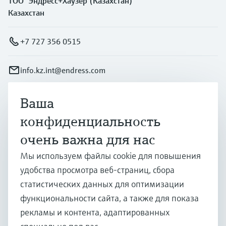
ТОО "Эндресс+Хаузер (Казахстан)"
Казахстан
+7 727 356 0515
info.kz.int@endress.com
Ваша
Продукты и услуги
конфиденциальность
очень важна для нас
Отрасли
Мы используем файлы cookie для повышения
удобства просмотра веб-страниц, сбора
Поддержка
статистических данных для оптимизации
функциональности сайта, а также для показа
рекламы и контента, адаптированных
Компания