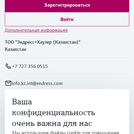
Зарегистрироваться
Войти
Дополнительная информация
ТОО "Эндресс+Хаузер (Казахстан)"
Казахстан
+7 727 356 0515
info.kz.int@endress.com
Ваша
Продукты и услуги
конфиденциальность
очень важна для нас
Отрасли
Мы используем файлы cookie для повышения