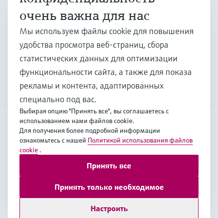
очень важна для нас
Отрасли
Мы используем файлы cookie для повышения
удобства просмотра веб-страниц, сбора
Поддержка
статистических данных для оптимизации
функциональности сайта, а также для показа
рекламы и контента, адаптированных
Компания
специально под вас.
Выбирая опцию "Принять все", вы соглашаетесь с
использованием нами файлов cookie.
Для получения более подробной информации
CAS
•
Русский
ознакомьтесь с нашей
Политикой использования файлов
cookie
.
Принять все
Copyright © Endress+Hauser Group Services AG
Выходные данные
Условия
Data Protection
Принять только необходимое
Юридические условия Endress+Hauser International
Настроить