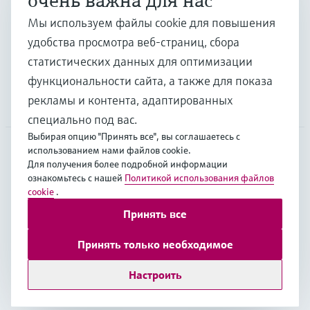
очень важна для нас
Отрасли
Мы используем файлы cookie для повышения
удобства просмотра веб-страниц, сбора
Поддержка
статистических данных для оптимизации
функциональности сайта, а также для показа
рекламы и контента, адаптированных
Компания
специально под вас.
Выбирая опцию "Принять все", вы соглашаетесь с
использованием нами файлов cookie.
Для получения более подробной информации
CAS
•
Русский
ознакомьтесь с нашей
Политикой использования файлов
cookie
.
Принять все
Copyright © Endress+Hauser Group Services AG
Выходные данные
Условия
Data Protection
Принять только необходимое
Юридические условия Endress+Hauser International
Настроить