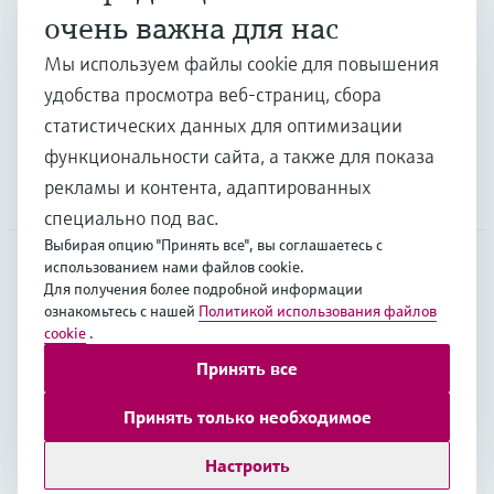
очень важна для нас
Отрасли
Мы используем файлы cookie для повышения
удобства просмотра веб-страниц, сбора
Поддержка
статистических данных для оптимизации
функциональности сайта, а также для показа
рекламы и контента, адаптированных
Компания
специально под вас.
Выбирая опцию "Принять все", вы соглашаетесь с
использованием нами файлов cookie.
Для получения более подробной информации
CAS
•
Русский
ознакомьтесь с нашей
Политикой использования файлов
cookie
.
Принять все
Copyright © Endress+Hauser Group Services AG
Выходные данные
Условия
Data Protection
Принять только необходимое
Юридические условия Endress+Hauser International
Настроить