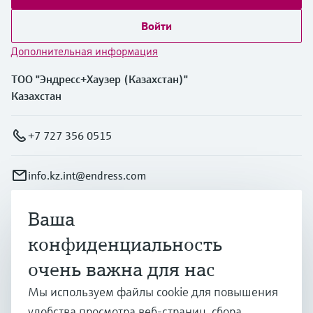
Войти
Дополнительная информация
ТОО "Эндресс+Хаузер (Казахстан)"
Казахстан
+7 727 356 0515
info.kz.int@endress.com
Ваша
Продукты и услуги
конфиденциальность
очень важна для нас
Отрасли
Мы используем файлы cookie для повышения
удобства просмотра веб-страниц, сбора