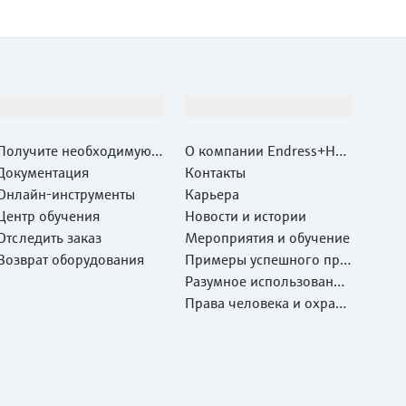
Поддержка
Компания
Получите необходимую п
О компании Endress+Hau
оддержку быстро!
Документация
ser
Контакты
Онлайн-инструменты
Карьера
Центр обучения
Новости и истории
Отследить заказ
Мероприятия и обучение
Возврат оборудования
Примеры успешного при
менения
Разумное использование
ресурсов
Права человека и охрана
окружающей среды