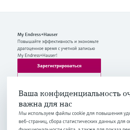
My Endress+Hauser
Повышайте эффективность и экономьте
драгоценное время с учетной записью
My Endress+Hauser!
Зарегистрироваться
Войти
Дополнительная информация
Ваша конфиденциальность о
ТОО "Эндресс+Хаузер (Казахстан)"
важна для нас
Казахстан
Мы используем файлы cookie для повышения уд
веб-страниц, сбора статистических данных для 
+7 727 356 0515
функциональности сайта, а также для показа ре