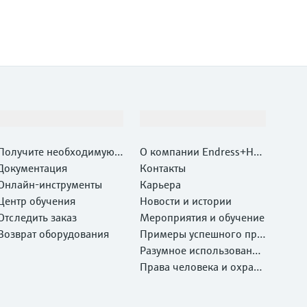
Поддержка
Компания
Получите необходимую п
О компании Endress+Hau
оддержку быстро!
Документация
ser
Контакты
Онлайн-инструменты
Карьера
Центр обучения
Новости и истории
Отследить заказ
Мероприятия и обучение
Возврат оборудования
Примеры успешного при
менения
Разумное использование
ресурсов
Права человека и охрана
окружающей среды