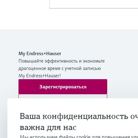
My Endress+Hauser
Повышайте эффективность и экономьте
драгоценное время с учетной записью
My Endress+Hauser!
Зарегистрироваться
Войти
Дополнительная информация
Ваша конфиденциальность о
ТОО "Эндресс+Хаузер (Казахстан)"
важна для нас
Казахстан
Мы используем файлы cookie для повышения уд