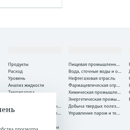
Продукты и услуги
Отрасли
Продукты
Пищевая промышленнос
Расход
ть
Вода, сточные воды и отх
Уровень
оды
Нефтегазовая отрасль
Анализ жидкости
Фармацевтическая отрас
Температура
ль
Химическая промышлен
Давление
ность
Энергетическая промыш
Системные компоненты и
ленность
Добыча твердых полезны
чень
регистраторы
Оптический метод анали
х ископаемых и Металлу
Управление паром и техн
за химических свойств
Netilion IIoT
ргия
ологической водой
Программные продукты
обства просмотра