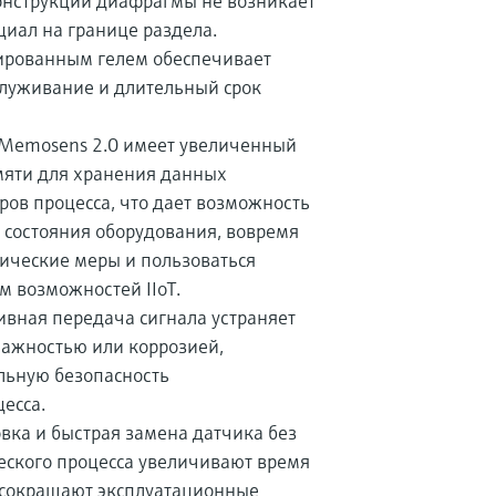
онструкции диафрагмы не возникает
иал на границе раздела.
ированным гелем обеспечивает
служивание и длительный срок
 Memosens 2.0 имеет увеличенный
мяти для хранения данных
ров процесса, что дает возможность
 состояния оборудования, вовремя
ические меры и пользоваться
 возможностей IIoT.
ивная передача сигнала устраняет
ажностью или коррозией,
льную безопасность
есса.
вка и быстрая замена датчика без
еского процесса увеличивают время
 сокращают эксплуатационные