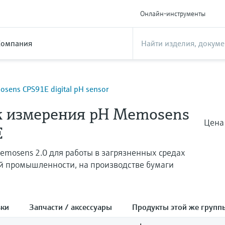
Онлайн-инструменты
Компания
sens CPS91E digital pH sensor
к измерения pH Memosens
Цена
E
emosens 2.0 для работы в загрязненных средах
й промышленности, на производстве бумаги
зки
Запчасти / аксессуары
Продукты этой же групп