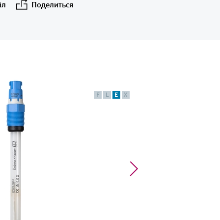
йл
Поделиться
F
L
E
X