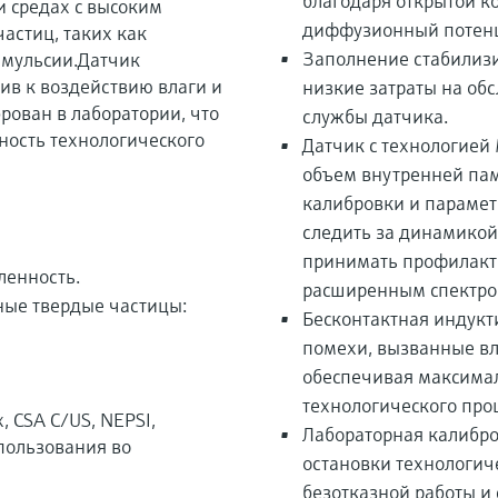
благодаря открытой к
и средах с высоким
диффузионный потенц
астиц, таких как
Заполнение стабилиз
эмульсии.Датчик
в к воздействию влаги и
низкие затраты на об
рован в лаборатории, что
службы датчика.
ность технологического
Датчик с технологией
объем внутренней па
калибровки и парамет
следить за динамикой
принимать профилакт
енность.
расширенным спектром
ные твердые частицы:
Бесконтактная индукт
помехи, вызванные вл
обеспечивая максима
технологического проц
 CSA C/US, NEPSI,
Лабораторная калибро
пользования во
остановки технологич
безотказной работы и