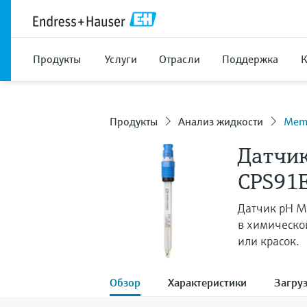
Продукты
Услуги
Отрасли
Поддержка
Продукты
Анализ жидкости
Memo
Датчи
CPS91
Датчик pH M
в химическо
или красок.
Обзор
Характеристики
Загру