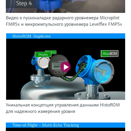
Видео о пусконаладке радарного уровнемера Micropilot
FMR5x и микроимпульсного уровнемера Levelflex FMP5x
Уникальная концепция управления данными HistoROM
для надежного измерения уровня