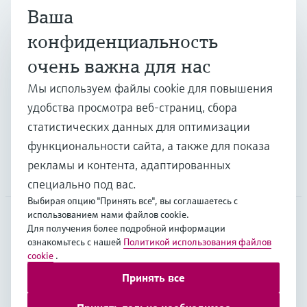
Ваша
Продукты и услуги
конфиденциальность
очень важна для нас
Отрасли
Мы используем файлы cookie для повышения
удобства просмотра веб-страниц, сбора
Поддержка
статистических данных для оптимизации
функциональности сайта, а также для показа
рекламы и контента, адаптированных
Компания
специально под вас.
Выбирая опцию "Принять все", вы соглашаетесь с
использованием нами файлов cookie.
Для получения более подробной информации
CAS
•
Русский
ознакомьтесь с нашей
Политикой использования файлов
cookie
.
Принять все
Copyright © Endress+Hauser Group Services AG
Выходные данные
Условия
Data Protection