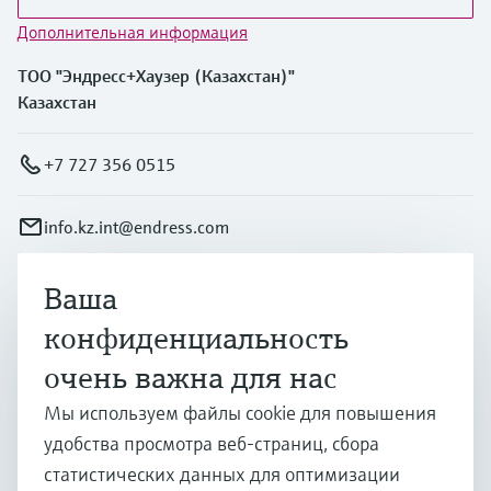
Дополнительная информация
ТОО "Эндресс+Хаузер (Казахстан)"
Казахстан
+7 727 356 0515
info.kz.int@endress.com
Ваша
Продукты и услуги
конфиденциальность
очень важна для нас
Отрасли
Мы используем файлы cookie для повышения
удобства просмотра веб-страниц, сбора
Поддержка
статистических данных для оптимизации