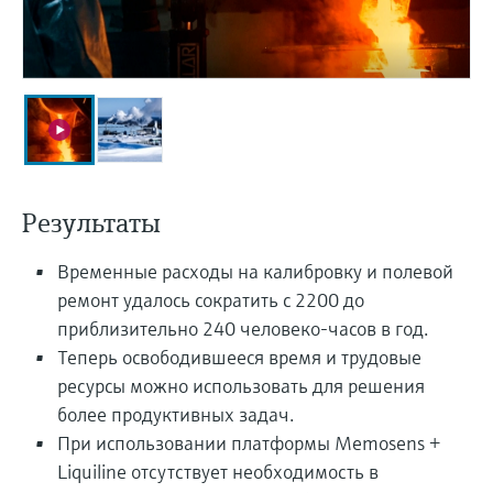
перерабатывающей
Level measurement with pressure
Купить всё
Найти, выбрать и настроить продукты,
промышленности посредством
Memosens technology
используя параметры приложения
цифровизации
Купить всё
Купить всё
Получение информации о
Операционная эффективность
приборе
производства благодаря
Введите серийный номер прибора с
прозрачности технологических
заводской таблички Endress+Hauser и
получите доступ к подробной информации
процессов на уровне принятия
Результаты
по этому прибору (инструкции по
решений
эксплуатации, техописание, замещающие
Поиск запасных частей
Временные расходы на калибровку и полевой
продукты и данные о запчастях).
Найти запасные части по корневому
ремонт удалось сократить с 2200 до
продукту, коду заказа или серийному
приблизительно 240 человеко-часов в год.
номеру
Теперь освободившееся время и трудовые
ресурсы можно использовать для решения
более продуктивных задач.
При использовании платформы Memosens +
Liquiline отсутствует необходимость в