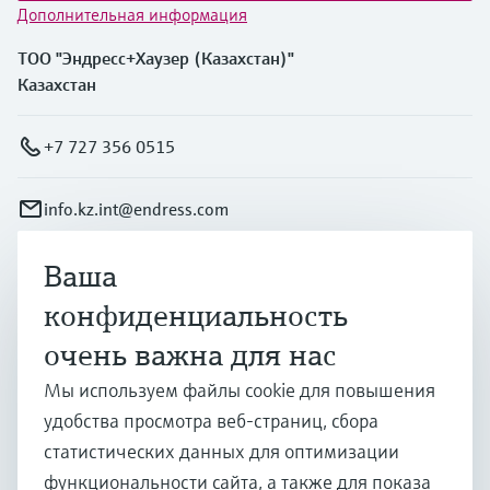
Дополнительная информация
ТОО "Эндресс+Хаузер (Казахстан)"
Казахстан
+7 727 356 0515
info.kz.int@endress.com
Ваша
Продукты и услуги
конфиденциальность
очень важна для нас
Отрасли
Мы используем файлы cookie для повышения
удобства просмотра веб-страниц, сбора
Поддержка
статистических данных для оптимизации
функциональности сайта, а также для показа