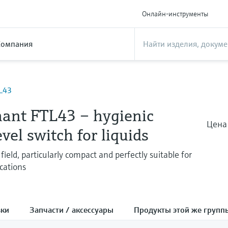
Онлайн-инструменты
Компания
TL43
hant FTL43 – hygienic
Цена
evel switch for liquids
field, particularly compact and perfectly suitable for
cations
зки
Запчасти / аксессуары
Продукты этой же групп