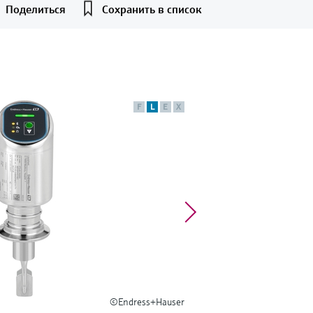
Поделиться
Сохранить в список
F
L
E
X
©Endress+Hauser