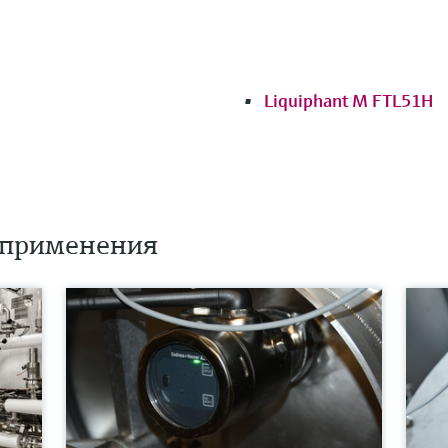
Liquiphant M FTL51H
 применения