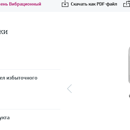
овень Вибрационный
Скачать как PDF-файл
ки
дел избыточного
укта