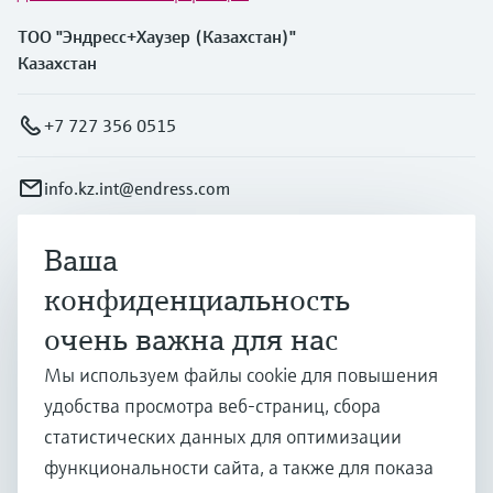
ТОО "Эндресс+Хаузер (Казахстан)"
Казахстан
+7 727 356 0515
info.kz.int@endress.com
Ваша
Продукты и услуги
конфиденциальность
очень важна для нас
Отрасли
Мы используем файлы cookie для повышения
удобства просмотра веб-страниц, сбора
Поддержка
статистических данных для оптимизации
функциональности сайта, а также для показа