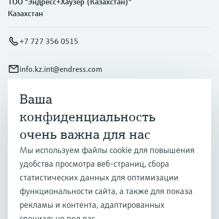
ТОО "Эндресс+Хаузер (Казахстан)"
Казахстан
+7 727 356 0515
info.kz.int@endress.com
Ваша
Продукты и услуги
конфиденциальность
очень важна для нас
Отрасли
Мы используем файлы cookie для повышения
удобства просмотра веб-страниц, сбора
Поддержка
статистических данных для оптимизации
функциональности сайта, а также для показа
рекламы и контента, адаптированных
Компания
специально под вас.